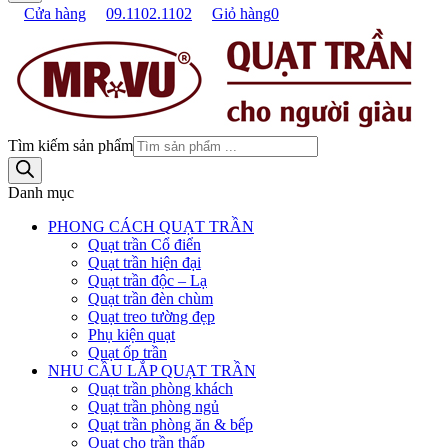
Cửa hàng
09.1102.1102
Giỏ hàng
0
Tìm kiếm sản phẩm
Danh mục
PHONG CÁCH QUẠT TRẦN
Quạt trần Cổ điển
Quạt trần hiện đại
Quạt trần độc – Lạ
Quạt trần đèn chùm
Quạt treo tường đẹp
Phụ kiện quạt
Quạt ốp trần
NHU CẦU LẮP QUẠT TRẦN
Quạt trần phòng khách
Quạt trần phòng ngủ
Quạt trần phòng ăn & bếp
Quạt cho trần thấp