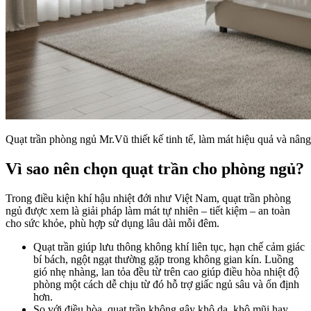
Quạt trần phòng ngủ Mr.Vũ thiết kế tinh tế, làm mát hiệu quả và nâng
Vì sao nên chọn quạt trần cho phòng ngủ?
Trong điều kiện khí hậu nhiệt đới như Việt Nam, quạt trần phòng
ngủ được xem là giải pháp làm mát tự nhiên – tiết kiệm – an toàn
cho sức khỏe, phù hợp sử dụng lâu dài mỗi đêm.
Quạt trần giúp lưu thông không khí liên tục, hạn chế cảm giác
bí bách, ngột ngạt thường gặp trong không gian kín. Luồng
gió nhẹ nhàng, lan tỏa đều từ trên cao giúp điều hòa nhiệt độ
phòng một cách dễ chịu từ đó hỗ trợ giấc ngủ sâu và ổn định
hơn.
So với điều hòa, quạt trần không gây khô da, khô mũi hay