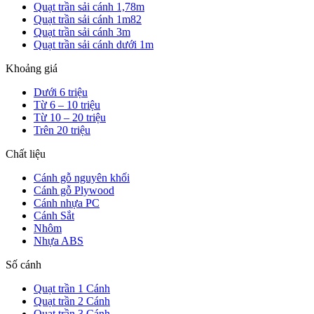
Quạt trần sải cánh 1,78m
Quạt trần sải cánh 1m82
Quạt trần sải cánh 3m
Quạt trần sải cánh dưới 1m
Khoảng giá
Dưới 6 triệu
Từ 6 – 10 triệu
Từ 10 – 20 triệu
Trên 20 triệu
Chất liệu
Cánh gỗ nguyên khối
Cánh gỗ Plywood
Cánh nhựa PC
Cánh Sắt
Nhôm
Nhựa ABS
Số cánh
Quạt trần 1 Cánh
Quạt trần 2 Cánh
Quạt trần 3 Cánh