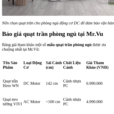
Nên chọn quạt trần cho phòng ngủ động cơ DC để đảm bảo vận hành 
Báo giá quạt trần phòng ngủ tại Mr.Vu
Bảng giá tham khảo một số
mẫu quạt trần phòng ngủ
được ưa
chuộng nhất tại Mr.Vũ:
Tên Sản
Loại Động
Sải Cánh
Chất Liệu
Giá Tham
Phẩm
Cơ
(cm)
Cánh
Khảo (VNĐ)
Quạt trần
Cánh nhựa
DC Motor
142 cm
6.990.000
Hero WN
PC
Quạt treo
Cánh nhựa
AC Motor
<100 cm
4.990.000
tường VIVI
PC