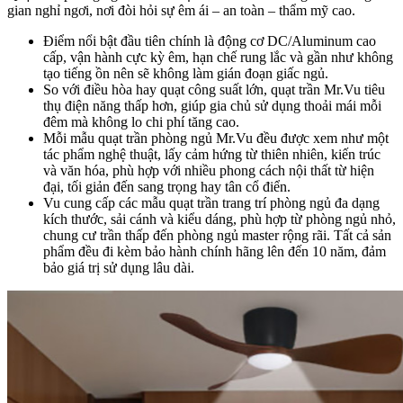
gian nghỉ ngơi, nơi đòi hỏi sự êm ái – an toàn – thẩm mỹ cao.
Điểm nổi bật đầu tiên chính là động cơ DC/Aluminum cao
cấp, vận hành cực kỳ êm, hạn chế rung lắc và gần như không
tạo tiếng ồn nên sẽ không làm gián đoạn giấc ngủ.
So với điều hòa hay quạt công suất lớn, quạt trần Mr.Vu tiêu
thụ điện năng thấp hơn, giúp gia chủ sử dụng thoải mái mỗi
đêm mà không lo chi phí tăng cao.
Mỗi mẫu quạt trần phòng ngủ Mr.Vu đều được xem như một
tác phẩm nghệ thuật, lấy cảm hứng từ thiên nhiên, kiến trúc
và văn hóa, phù hợp với nhiều phong cách nội thất từ hiện
đại, tối giản đến sang trọng hay tân cổ điển.
Vu cung cấp các mẫu quạt trần trang trí phòng ngủ đa dạng
kích thước, sải cánh và kiểu dáng, phù hợp từ phòng ngủ nhỏ,
chung cư trần thấp đến phòng ngủ master rộng rãi. Tất cả sản
phẩm đều đi kèm bảo hành chính hãng lên đến 10 năm, đảm
bảo giá trị sử dụng lâu dài.