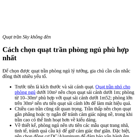
Quạt trần Sky không đèn
Cách chọn quạt trần phòng ngủ phù hợp
nhất
Để chọn được quạt trần phòng ngủ lý tưởng, gia chủ cần cân nhắc
đồng thời nhiều yếu tố.
Trước tiên là kích thước và sải cánh quạt.
Quạt trần nhỏ cho
phòng ngủ
dưới 10m² nên chọn quạt sải cánh dưới 1m; phòng
từ 10–30m² phù hợp với quạt sải cánh dưới 1m52; phòng lớn
trên 30m² nên ưu tiên quạt sải cánh lớn để làm mát hiệu quả.
Chiều cao trần cũng rất quan trọng. Trần thấp nên chọn quạt
gắn phẳng hoặc ty ngắn để tránh cảm giác nặng nề, trong khi
trần cao có thể linh hoạt hơn về kiểu dáng.
Về thiết kế, phòng ngủ nên ưu tiên các mẫu quạt trang nhã,
tinh tế, tránh quá cầu kỳ để giữ cảm giác thư giãn. Đặc biệt,
nên chọn động cơ DC/Aluminum để đảm bảo vận hành êm,