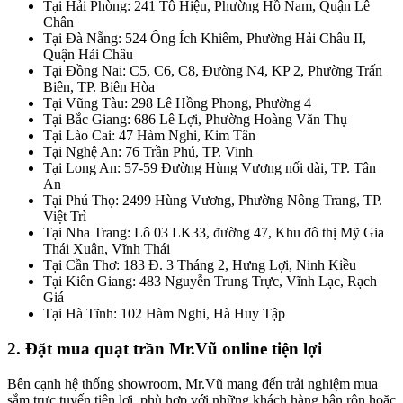
Tại Hải Phòng: 241 Tô Hiệu, Phường Hồ Nam, Quận Lê
Chân
Tại Đà Nẵng: 524 Ông Ích Khiêm, Phường Hải Châu II,
Quận Hải Châu
Tại Đồng Nai: C5, C6, C8, Đường N4, KP 2, Phường Trấn
Biên, TP. Biên Hòa
Tại Vũng Tàu: 298 Lê Hồng Phong, Phường 4
Tại Bắc Giang: 686 Lê Lợi, Phường Hoàng Văn Thụ
Tại Lào Cai: 47 Hàm Nghi, Kim Tân
Tại Nghệ An: 76 Trần Phú, TP. Vinh
Tại Long An: 57-59 Đường Hùng Vương nối dài, TP. Tân
An
Tại Phú Thọ: 2499 Hùng Vương, Phường Nông Trang, TP.
Việt Trì
Tại Nha Trang: Lô 03 LK33, đường 47, Khu đô thị Mỹ Gia
Thái Xuân, Vĩnh Thái
Tại Cần Thơ: 183 Đ. 3 Tháng 2, Hưng Lợi, Ninh Kiều
Tại Kiên Giang: 483 Nguyễn Trung Trực, Vĩnh Lạc, Rạch
Giá
Tại Hà Tĩnh: 102 Hàm Nghi, Hà Huy Tập
2. Đặt mua quạt trần Mr.Vũ online tiện lợi
Bên cạnh hệ thống showroom, Mr.Vũ mang đến trải nghiệm mua
sắm trực tuyến tiện lợi, phù hợp với những khách hàng bận rộn hoặc