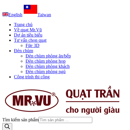
English
Taiwan
Trang chủ
Về quạt Mr.Vũ
Dự án tiêu biểu
Tư vấn chọn quạt
File 3D
Đèn chùm
Đèn chùm phòng ăn/bếp
Đèn chùm phòng họp
Đèn chùm phòng khách
Đèn chùm phòng ngủ
Công trình thi công
Tìm kiếm sản phẩm