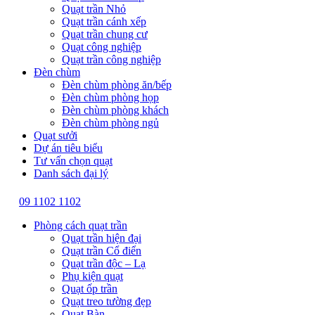
Quạt trần Nhỏ
Quạt trần cánh xếp
Quạt trần chung cư
Quạt công nghiệp
Quạt trần công nghiệp
Đèn chùm
Đèn chùm phòng ăn/bếp
Đèn chùm phòng họp
Đèn chùm phòng khách
Đèn chùm phòng ngủ
Quạt sưởi
Dự án tiêu biểu
Tư vấn chọn quạt
Danh sách đại lý
09 1102 1102
Phòng cách quạt trần
Quạt trần hiện đại
Quạt trần Cổ điển
Quạt trần độc – Lạ
Phụ kiện quạt
Quạt ốp trần
Quạt treo tường đẹp
Quạt Bàn