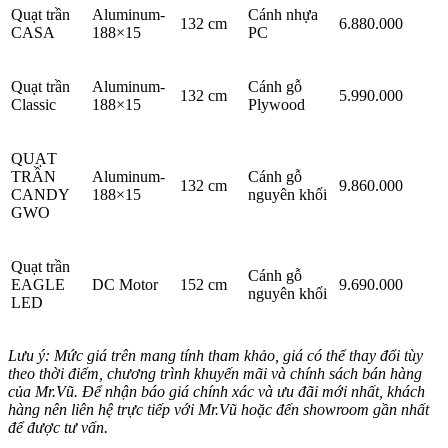
Quạt trần
Aluminum-
Cánh nhựa
132 cm
6.880.000
CASA
188×15
PC
Quạt trần
Aluminum-
Cánh gỗ
132 cm
5.990.000
Classic
188×15
Plywood
QUẠT
TRẦN
Aluminum-
Cánh gỗ
132 cm
9.860.000
CANDY
188×15
nguyên khối
GWO
Quạt trần
Cánh gỗ
EAGLE
DC Motor
152 cm
9.690.000
nguyên khối
LED
Lưu ý: Mức giá trên mang tính tham khảo, giá có thể thay đổi tùy
theo thời điểm, chương trình khuyến mãi và chính sách bán hàng
của Mr.Vũ. Để nhận báo giá chính xác và ưu đãi mới nhất, khách
hàng nên liên hệ trực tiếp với Mr.Vũ hoặc đến showroom gần nhất
để được tư vấn.