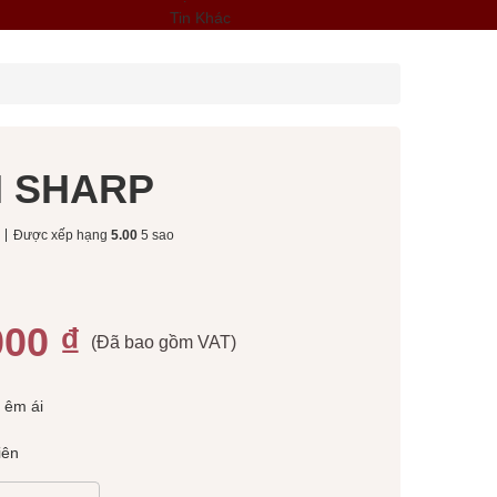
Tin Khác
 SHARP
Được xếp hạng
5.00
5 sao
000
₫
(Đã bao gồm VAT)
 êm ái
iên