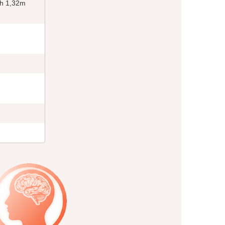
nh 1,32m
h