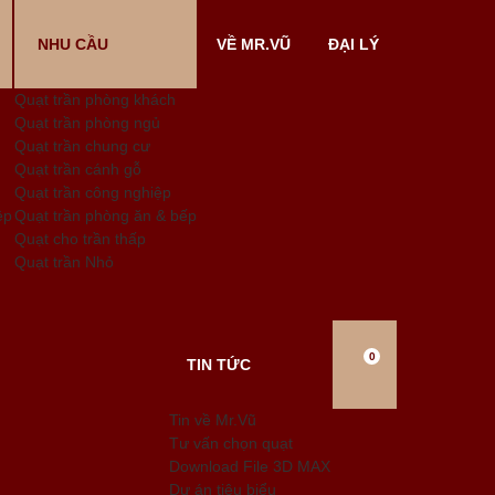
NHU CẦU
VỀ MR.VŨ
ĐẠI LÝ
Quạt trần phòng khách
Quạt trần phòng ngủ
Quạt trần chung cư
Quạt trần cánh gỗ
Quạt trần công nghiệp
ệp
Quạt trần phòng ăn & bếp
Quạt cho trần thấp
Quạt trần Nhỏ
0
TIN TỨC
Tin về Mr.Vũ
Tư vấn chọn quạt
Download File 3D MAX
Dự án tiêu biểu