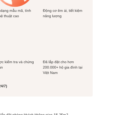
 dạng mẫu mã, tính
Động cơ êm ái, tiết kiệm
ệ thuật cao
năng lượng
c kiểm tra và chứng
Đã lắp đặt cho hơn
ận
200.000+ hộ gia đình tại
Việt Nam
4/7)
ợp lắp đặt phòng khách không gian 18-25m2.