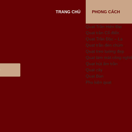
TRANG CHỦ
PHONG CÁCH
Quạt Trần Hiện Đại
Quạt trần Cổ điển
Quạt Trần Độc – Lạ
Quạt trần đèn chùm
Quạt treo tường đẹp
Quạt làm mát công nghi
Quạt hút âm trần
Quạt cây
Quạt Bàn
Phụ kiện quạt