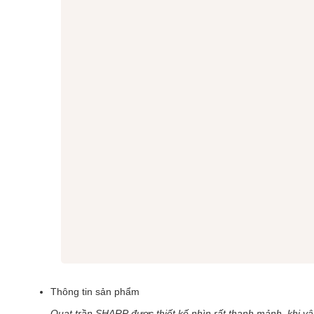
Thông tin sản phẩm
Quạt trần
SHARP
được thiết kế nhìn rất thanh mảnh, khi v