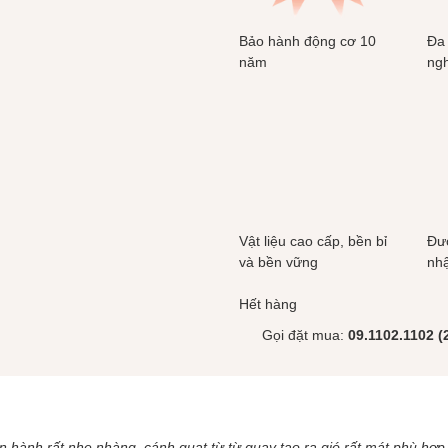
Bảo hành động cơ 10
Đa
năm
ngh
Vật liệu cao cấp, bền bỉ
Đượ
và bền vững
nh
Hết hàng
Gọi đặt mua:
09.1102.1102 (2
ận hành rất nhẹ nhàng, cánh quạt từ từ quay tạo ra gió rất mát phù h